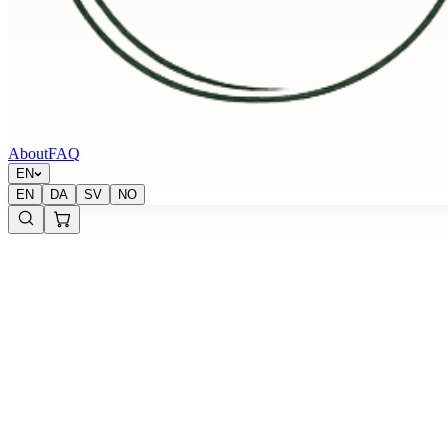
About
FAQ
EN
EN
DA
SV
NO
Krypton Energy Labs